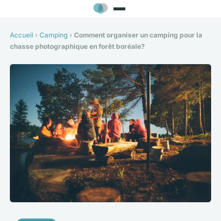
Accueil
›
Camping
›
Comment organiser un camping pour la
chasse photographique en forêt boréale?