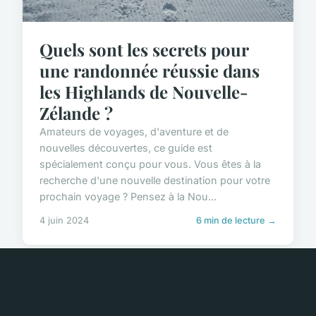
Quels sont les secrets pour
une randonnée réussie dans
les Highlands de Nouvelle-
Zélande ?
Amateurs de voyages, d'aventure et de
nouvelles découvertes, ce guide est
spécialement conçu pour vous. Vous êtes à la
recherche d'une nouvelle destination pour votre
prochain voyage ? Pensez à la Nou...
4 juin 2024
6 min de lecture →